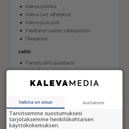
Kaleva-sovellus
Kaleva Live -lähetykset
Kaleva-podcastit
Päivittäiset uutiset sähköpostiisi
Tilaajaedut
Lehti
Painettu lehti lauantaina
Huili-viikonloppulehti
Digilukuoikeudet
Digilukuoikeudet sinulle ja kolmelle
samassa taloudessa asuvalle
Valinta on sinun
Asetukseni
Tarvitsemme suostumuksesi
tarjotaksemme henkilökohtaisen
käyttökokemuksen.