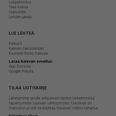
Lukijailmoitus
Tilaa Kaleva
Uutisvinkki
Lehden jakelu
LUE LEHTEÄ
Kaleva.fi
Kalevan näköislehdet
Kuuntele Radio Kalevaa
Lataa Kalevan sovellus:
App Storesta
Google Playsta
TILAA UUTISKIRJE
Lähetämme sinulle arkipäivisin tiedon tärkeimmistä
tapahtumista suoraan sähköpostiisi. Uutiskirje on
maksuton ja voit keskeyttää tilauksen milloin tahansa.
Kokeile ja tilaa!