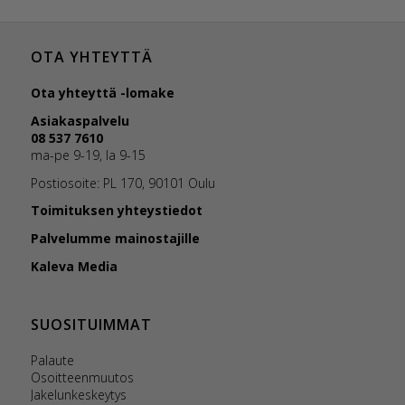
OTA YHTEYTTÄ
Ota yhteyttä -lomake
Asiakaspalvelu
08 537 7610
ma-pe 9-19, la 9-15
Postiosoite: PL 170, 90101 Oulu
Toimituksen yhteystiedot
Palvelumme mainostajille
Kaleva Media
SUOSITUIMMAT
Palaute
Osoitteenmuutos
Jakelunkeskeytys