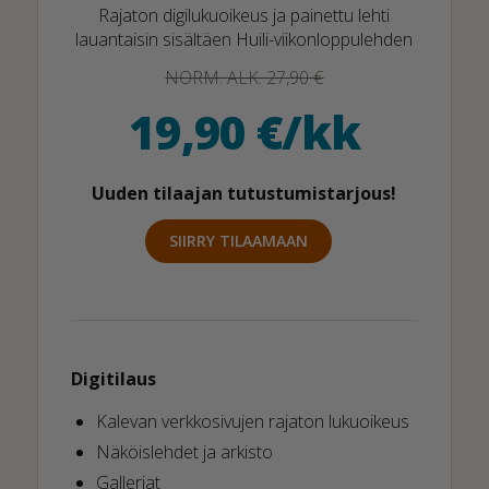
Rajaton digilukuoikeus ja painettu lehti
lauantaisin sisältäen Huili-viikonloppulehden
NORM. ALK. 27,90 €
19,90 €/kk
Uuden tilaajan tutustumistarjous!
SIIRRY TILAAMAAN
Digitilaus
Kalevan verkkosivujen rajaton lukuoikeus
Näköislehdet ja arkisto
Galleriat