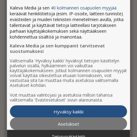
Kaleva Media ja sen
40 kolmannen osapuolen myyjää
keräävät henkilötietoja (esim. IP-osoite, laitteen tunniste)
evästeiden ja muiden teknisten menetelmien avulla, jotka
tallentavat ja käyttävät tietoja laitteellasi tarjotakseen
parhaan käyttäjäkokemuksen sekä näyttääkseen
kohdennettua sisältöä ja mainontaa.
Kaleva Media ja sen kumppanit tarvitsevat
suostumuksesi
Valitsemalla 'Hyväksy kaikki' hyväksyt tietojen käsittelyn
palvelun sisällä, hylkääminen voi vaikuttaa
käyttäjäkokemukseen. Jotkut kolmannen osapuolen myyjät
Kaleva Digi + Lehti
voivat käyttää oikeutettua etuaan toimiakseen, voit
vastustaa sitä tai muuttaa muita asetuksia valitsemalla
Asetukset-kohdan.
Rajaton digilukuoikeus ja lehti joka päivä
Voit muuttaa valintojasi ja asetuksia milloin tahansa
NORM. ALK. 45,90 €
valitsemalla 'Evästesetukset' sivun alareunasta.
32,90 €/kk
Hyväksy kaikki
Asetukset
Uuden tilaajan tutustumistarjous!
Tietosuojakäytäntö