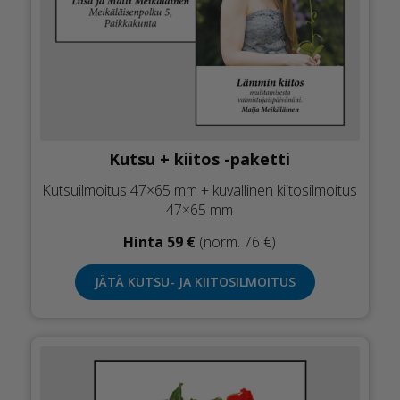
Kutsu + kiitos -paketti
Kutsuilmoitus 47×65 mm + kuvallinen kiitosilmoitus
47×65 mm
Hinta 59 €
(norm. 76 €)
JÄTÄ KUTSU- JA KIITOSILMOITUS