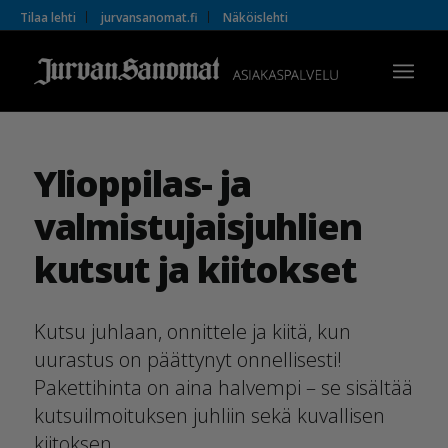
Tilaa lehti
jurvansanomat.fi
Näköislehti
Ylioppilas- ja
valmistujaisjuhlien
kutsut ja kiitokset
Kutsu juhlaan, onnittele ja kiitä, kun
uurastus on päättynyt onnellisesti!
Pakettihinta on aina halvempi – se sisältää
kutsuilmoituksen juhliin sekä kuvallisen
kiitoksen.