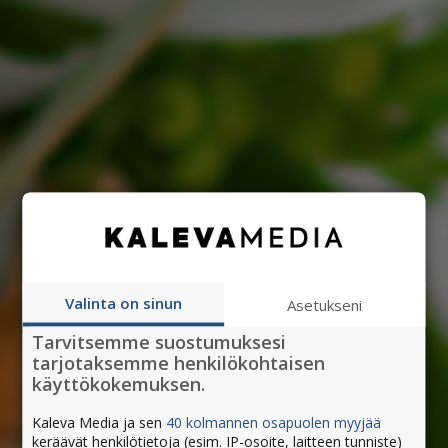
Valinta on sinun
Asetukseni
Tarvitsemme suostumuksesi
tarjotaksemme henkilökohtaisen
käyttökokemuksen.
Kaleva Media ja sen
40 kolmannen osapuolen myyjää
keräävät henkilötietoja (esim. IP-osoite, laitteen tunniste)