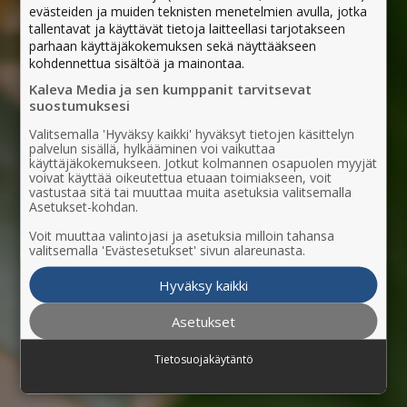
evästeiden ja muiden teknisten menetelmien avulla, jotka
tallentavat ja käyttävät tietoja laitteellasi tarjotakseen
parhaan käyttäjäkokemuksen sekä näyttääkseen
kohdennettua sisältöä ja mainontaa.
Kaleva Media ja sen kumppanit tarvitsevat
suostumuksesi
Valitsemalla 'Hyväksy kaikki' hyväksyt tietojen käsittelyn
palvelun sisällä, hylkääminen voi vaikuttaa
käyttäjäkokemukseen. Jotkut kolmannen osapuolen myyjät
voivat käyttää oikeutettua etuaan toimiakseen, voit
vastustaa sitä tai muuttaa muita asetuksia valitsemalla
Asetukset-kohdan.
Voit muuttaa valintojasi ja asetuksia milloin tahansa
valitsemalla 'Evästesetukset' sivun alareunasta.
Hyväksy kaikki
Asetukset
Tietosuojakäytäntö