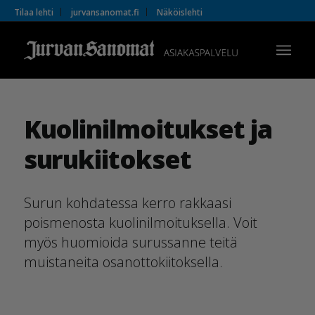
Tilaa lehti
jurvansanomat.fi
Näköislehti
Kuolinilmoitukset ja
surukiitokset
Surun kohdatessa kerro rakkaasi
poismenosta kuolinilmoituksella. Voit
myös huomioida surussanne teitä
muistaneita osanottokiitoksella.