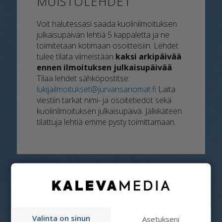
MUISTOLEHDET
Voit halutessasi saada kuolinilmoituksen
julkaisupäivän lehtiä 5 kappaletta ja ne
toimitetaan kotimaan osoitteisiin. Lehdet
tulee tilata viimeistään
kaksi arkipäivää
ennen ilmoituksen julkaisupäivää
.
Tilaa lehdet sähköpostitse:
lukijailmoitukset@jurvansanomat.fi
Laita
viestiin tarkat nimi- ja osoitetiedot sekä
kuolinilmoituksen julkaisupäivä. Jälkikäteen
tilattuja lehtiä emme pysty toimittamaan.
Valinta on sinun
Asetukseni