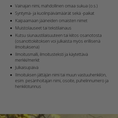
Vainajan nimi, mahdollinen omaa sukua (o.s.)
Syntymä- ja kuolinpäivämäärät sekä -paikat
Kaipaamaan jääneiden omaisten nimet
Muistolauseet tai tekstilainaus
Kutsu siunaustilaisuuteen tai kiitos osanotosta
(osanottokiitoksen voi julkaista myös erillisenä
ilmoituksena)
Ilmoitusmalli, ilmoitusteksti ja käytettävä
merkki/merkit
Julkaisupäivä
Ilmoituksen jättäjän nimi tai muun vastuuhenkilön,
esim. pesänhoitajan nimi, osoite, puhelinnumero ja
henkilötunnus