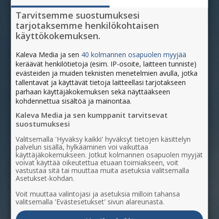
Tarvitsemme suostumuksesi
tarjotaksemme henkilökohtaisen
käyttökokemuksen.
Kaleva Media ja sen
40 kolmannen osapuolen myyjää
keräävät henkilötietoja (esim. IP-osoite, laitteen tunniste)
evästeiden ja muiden teknisten menetelmien avulla, jotka
tallentavat ja käyttävät tietoja laitteellasi tarjotakseen
parhaan käyttäjäkokemuksen sekä näyttääkseen
kohdennettua sisältöä ja mainontaa.
Kaleva Media ja sen kumppanit tarvitsevat
suostumuksesi
Valitsemalla 'Hyväksy kaikki' hyväksyt tietojen käsittelyn
palvelun sisällä, hylkääminen voi vaikuttaa
käyttäjäkokemukseen. Jotkut kolmannen osapuolen myyjät
voivat käyttää oikeutettua etuaan toimiakseen, voit
vastustaa sitä tai muuttaa muita asetuksia valitsemalla
Asetukset-kohdan.
Voit muuttaa valintojasi ja asetuksia milloin tahansa
valitsemalla 'Evästesetukset' sivun alareunasta.