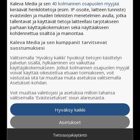
Kaleva Media ja sen
40 kolmannen osapuolen myyjää
keräävät henkilötietoja (esim. IP-osoite, laitteen tunniste)
evästeiden ja muiden teknisten menetelmien avulla, jotka
tallentavat ja käyttävät tietoja laitteellasi tarjotakseen
parhaan käyttäjäkokemuksen sekä näyttääkseen
kohdennettua sisältöä ja mainontaa.
Kaleva Media ja sen kumppanit tarvitsevat
suostumuksesi
Valitsemalla 'Hyväksy kaikki' hyväksyt tietojen käsittelyn
palvelun sisällä, hylkääminen voi vaikuttaa
käyttäjäkokemukseen. Jotkut kolmannen osapuolen myyjät
voivat käyttää oikeutettua etuaan toimiakseen, voit
vastustaa sitä tai muuttaa muita asetuksia valitsemalla
Asetukset-kohdan.
Voit muuttaa valintojasi ja asetuksia milloin tahansa
valitsemalla 'Evästesetukset' sivun alareunasta.
Hyväksy kaikki
Asetukset
Tietosuojakäytäntö