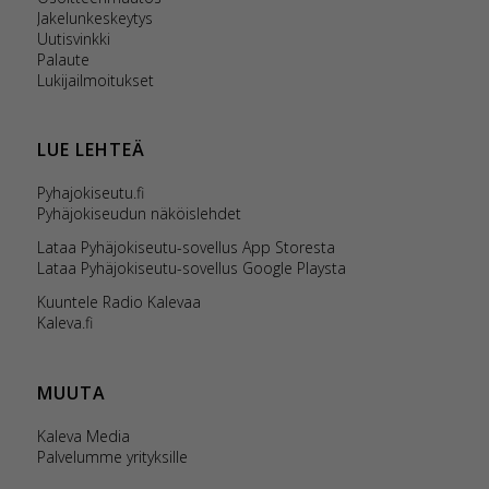
Jakelunkeskeytys
Uutisvinkki
Palaute
Lukijailmoitukset
LUE LEHTEÄ
Pyhajokiseutu.fi
Pyhäjokiseudun näköislehdet
Lataa Pyhäjokiseutu-sovellus App Storesta
Lataa Pyhäjokiseutu-sovellus Google Playsta
Kuuntele Radio Kalevaa
Kaleva.fi
MUUTA
Kaleva Media
Palvelumme yrityksille