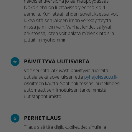
näköislehtiversiona jo aamiaispöydässäsi.
Näköislehti on luettavissa yleensä klo 4
aamulla. Kun lataat lehden sovelluksessa, voit
lukea sitä sen jälkeen ilman verkkoyhteyttä
missä ja milloin vain. Vanhat lehdet säilyvät
arkistossa, joten voit palata mielenkiintoisiin
juttuihin myöhemmin.
PÄIVITTYVÄ UUTISVIRTA
Voit seurata jatkuvasti päivittyviä tuoreita
uutisia sekä sovelluksen että
pyhajokiseutu.fi
-
osoitteen kautta. Saat halutessasi puhelimeesi
automaattisen ilmoituksen tärkeimmistä
uutistapahtumista.
PERHETILAUS
Tilaus sisältää digilukuoikeudet sinulle ja