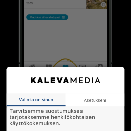
Seuraa aiheita
Valinta on sinun
Asetukseni
Tarvitsemme suostumuksesi
Poimi lempiaiheesi omaan sisältövirtaasi.
tarjotaksemme henkilökohtaisen
käyttökokemuksen.