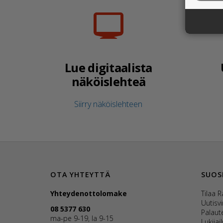
Lue digitaalista
näköislehteä
Siirry näköislehteen
OTA YHTEYTTÄ
SUOS
Yhteydenottolomake
Tilaa 
Uutisvi
08 5377 630
Palaut
ma-pe 9-19, la 9-15
Lukijai