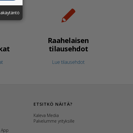
jakäytäntö
Raahelaisen
kat
tilausehdot
at
Lue tilausehdot
ETSITKÖ NÄITÄ?
Kaleva Media
Palvelumme yrityksille
s App