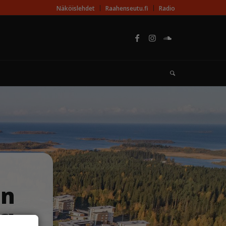
Näköislehdet
Raahenseutu.fi
Radio
in
€!