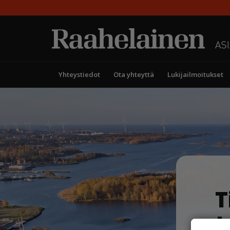
Yhteystiedot
Ota yhteyttä
Lukijailmoitukset
T
k