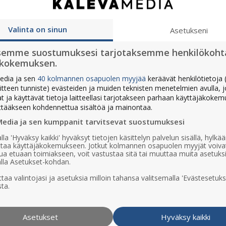
elaisen voi tilata tällä hetkellä vain rajat
Valinta on sinun
Asetukseni
alueilla Raahen keskustassa.
semme suostumuksesi tarjotaksemme henkilökoht
Tarkista jakelualue tästä
ökokemuksen.
edia ja sen
40 kolmannen osapuolen myyjää
keräävät henkilötietoja (
aitteen tunniste) evästeiden ja muiden teknisten menetelmien avulla, 
at ja käyttävät tietoja laitteellasi tarjotakseen parhaan käyttäjäkoke
TILAA TÄSTÄ
ttääkseen kohdennettua sisältöä ja mainontaa.
Media ja sen kumppanit tarvitsevat suostumuksesi
lla 'Hyväksy kaikki' hyväksyt tietojen käsittelyn palvelun sisällä, hylk
uttaa käyttäjäkokemukseen. Jotkut kolmannen osapuolen myyjät voiva
ua etuaan toimiakseen, voit vastustaa sitä tai muuttaa muita asetuks
lla Asetukset-kohdan.
taa valintojasi ja asetuksia milloin tahansa valitsemalla 'Evästesetuks
ta.
Asetukset
Hyväksy kaikki