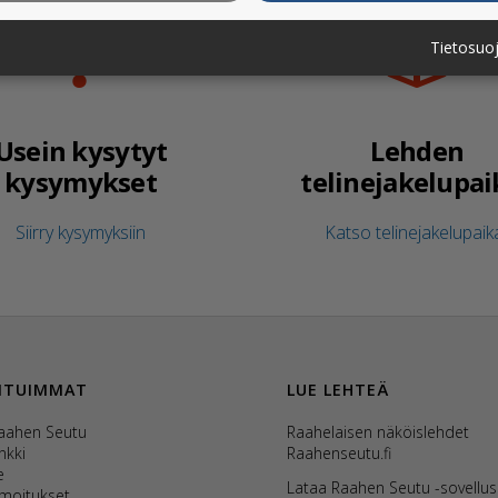
Tietosuo
Usein kysytyt
Lehden
kysymykset
telinejakelupai
Siirry kysymyksiin
Katso telinejakelupaik
ITUIMMAT
LUE LEHTEÄ
Raahen Seutu
Raahelaisen näköislehdet
nkki
Raahenseutu.fi
e
Lataa Raahen Seutu -sovellu
lmoitukset