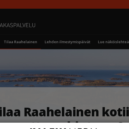
Tilaa Raahelainen
Lehden ilmestymispäivät
Lue näköislehteä
ilaa Raahelainen koti
annettuna hintaan 0 