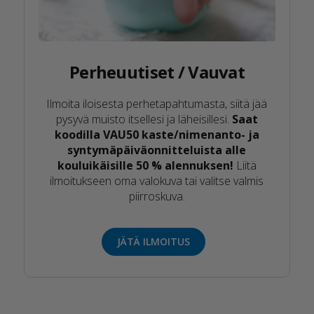
Perheuutiset / Vauvat
Ilmoita iloisesta perhetapahtumasta, siitä jää
pysyvä muisto itsellesi ja läheisillesi.
Saat
koodilla VAU50 kaste/nimenanto- ja
syntymäpäiväonnitteluista alle
kouluikäisille 50 % alennuksen!
Liitä
ilmoitukseen oma valokuva tai valitse valmis
piirroskuva.
JÄTÄ ILMOITUS