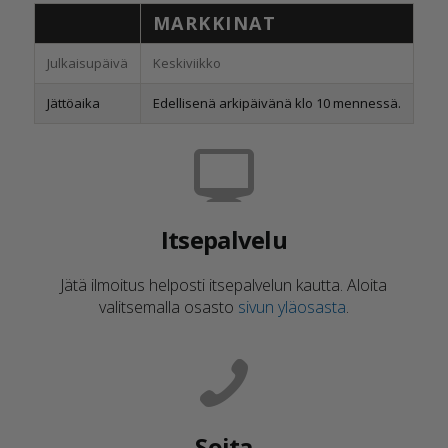
MARKKINAT
P
Julkaisupäivä
Keskiviikko
Kes
Jättöaika
Edellisenä arkipäivänä klo 10 mennessä.
Ede
Itsepalvelu
Jätä ilmoitus helposti itsepalvelun kautta. Aloita
valitsemalla osasto
sivun yläosasta
.
Soita