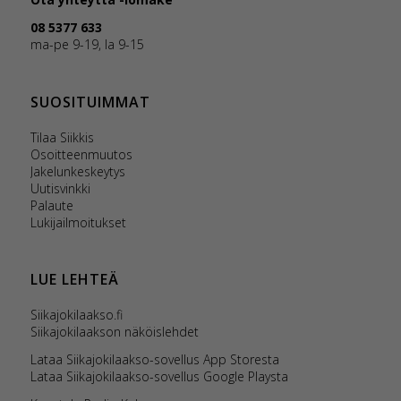
08 5377 633
ma-pe 9-19, la 9-15
SUOSITUIMMAT
Tilaa Siikkis
Osoitteenmuutos
Jakelunkeskeytys
Uutisvinkki
Palaute
Lukijailmoitukset
LUE LEHTEÄ
Siikajokilaakso.fi
Siikajokilaakson näköislehdet
Lataa Siikajokilaakso-sovellus App Storesta
Lataa Siikajokilaakso-sovellus Google Playsta