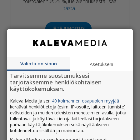
toistoalennus 25 %, lue alennuksesta lisää
tästä
.
JÄTÄ ILMOITUS
Valinta on sinun
Asetukseni
Tarvitsemme suostumuksesi
tarjotaksemme henkilökohtaisen
käyttökokemuksen.
Kaleva Media ja sen
40 kolmannen osapuolen myyjää
keräävät henkilötietoja (esim. IP-osoite, laitteen tunniste)
evästeiden ja muiden teknisten menetelmien avulla, jotka
tallentavat ja käyttävät tietoja laitteellasi tarjotakseen
parhaan käyttäjäkokemuksen sekä näyttääkseen
kohdennettua sisältöä ja mainontaa.
Kaleva Media ja sen kumppanit tarvitsevat