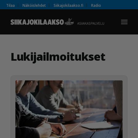
Tilaa
Näköislehdet
Siikajokilaakso.fi
Radio
Lukijailmoitukset