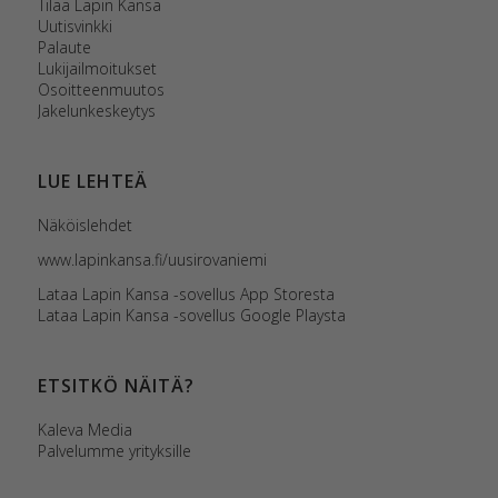
Tilaa Lapin Kansa
Uutisvinkki
Palaute
Lukijailmoitukset
Osoitteenmuutos
Jakelunkeskeytys
LUE LEHTEÄ
Näköislehdet
www.lapinkansa.fi/uusirovaniemi
Lataa Lapin Kansa -sovellus App Storesta
Lataa Lapin Kansa -sovellus Google Playsta
ETSITKÖ NÄITÄ?
Kaleva Media
Palvelumme yrityksille