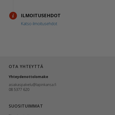
ILMOITUSEHDOT
Katso ilmoitusehdot
OTA YHTEYTTÄ
Yhteydenottolomake
asiakaspalvelu@lapinkansa.fi
08 5377 620
SUOSITUIMMAT