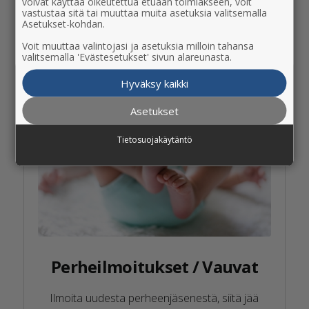
JÄTÄ ILMOITUS
voivat käyttää oikeutettua etuaan toimiakseen, voit
vastustaa sitä tai muuttaa muita asetuksia valitsemalla
Asetukset-kohdan.
Voit muuttaa valintojasi ja asetuksia milloin tahansa
valitsemalla 'Evästesetukset' sivun alareunasta.
Hyväksy kaikki
Asetukset
Tietosuojakäytäntö
Perheilmoitukset / Vauvat
Ilmoita uudesta perheenjäsenestä, siitä jää