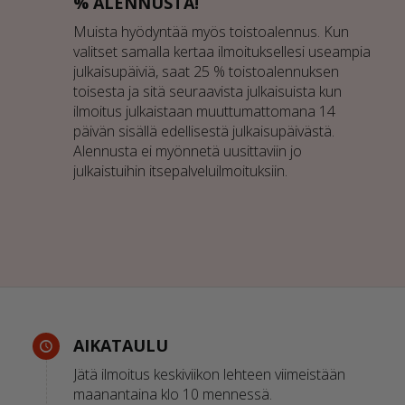
% ALENNUSTA!
Muista hyödyntää myös toistoalennus. Kun
valitset samalla kertaa ilmoituksellesi useampia
julkaisupäiviä, saat 25 % toistoalennuksen
toisesta ja sitä seuraavista julkaisuista kun
ilmoitus julkaistaan muuttumattomana 14
päivän sisällä edellisestä julkaisupäivästä.
Alennusta ei myönnetä uusittaviin jo
julkaistuihin itsepalveluilmoituksiin.
AIKATAULU
Jätä ilmoitus keskiviikon lehteen viimeistään
maanantaina klo 10 mennessä.