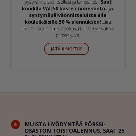
pysyvä muisto itsellesi ja läheisillesi.
Saat
koodilla VAU50 kaste / nimenanto- ja
syntymäpäiväonnitteluista alle
kouluikäisille 50 % alennuksen!
Liitä
ilmoitukseen oma valokuva tai valitse valmis
piirroskuva.
JÄTÄ ILMOITUS
MUISTA HYÖDYNTÄÄ PÖRSSI-
OSASTON TOISTOALENNUS, SAAT 25