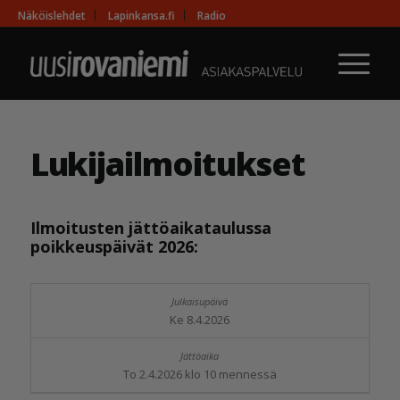
Näköislehdet
Lapinkansa.fi
Radio
Lukijailmoitukset
Ilmoitusten jättöaikataulussa
poikkeuspäivät 2026:
Ke 8.4.2026
To 2.4.2026 klo 10 mennessä