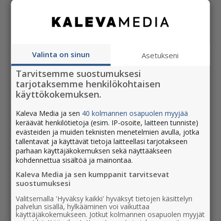
Valinta on sinun
Asetukseni
Tarvitsemme suostumuksesi
tarjotaksemme henkilökohtaisen
käyttökokemuksen.
Kaleva Media ja sen
40 kolmannen osapuolen myyjää
keräävät henkilötietoja (esim. IP-osoite, laitteen tunniste)
evästeiden ja muiden teknisten menetelmien avulla, jotka
tallentavat ja käyttävät tietoja laitteellasi tarjotakseen
parhaan käyttäjäkokemuksen sekä näyttääkseen
Perheilmoitukset
kohdennettua sisältöä ja mainontaa.
Kaleva Media ja sen kumppanit tarvitsevat
Onnittele ystävää tai ilahduta perheenjäsentä
suostumuksesi
Uudessa Rovaniemessä. Ilmoituksesta jää
Valitsemalla 'Hyväksy kaikki' hyväksyt tietojen käsittelyn
pysyvä muisto itsellesi ja läheisellesi.
palvelun sisällä, hylkääminen voi vaikuttaa
käyttäjäkokemukseen. Jotkut kolmannen osapuolen myyjät