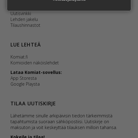
Lukijailmoitus
Tilaa Komiat
Uutisvinkki
Lehden jakelu
Tilaushinnastot
LUE LEHTEÄ
Komiat.fi
Komioiden näköislehdet
Lataa Komiat-sovellus:
App Storesta
Google Playsta
TILAA UUTISKIRJE
Lähetämme sinulle arkipäivisin tiedon tärkeimmistä
tapahtumista suoraan sähköpostiisi. Uutiskirje on
maksuton ja voit keskeyttää tilauksen milloin tahansa.
Kokeile ja tilaa!