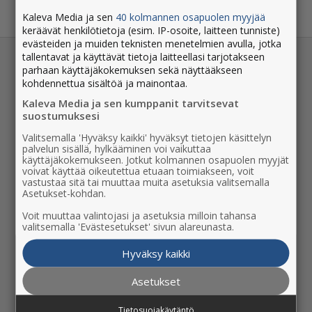
Kaleva Media ja sen
40 kolmannen osapuolen myyjää
keräävät henkilötietoja (esim. IP-osoite, laitteen tunniste)
evästeiden ja muiden teknisten menetelmien avulla, jotka
tallentavat ja käyttävät tietoja laitteellasi tarjotakseen
OTA YHTEYTTÄ
parhaan käyttäjäkokemuksen sekä näyttääkseen
kohdennettua sisältöä ja mainontaa.
Ota yhteyttä -lomake
Kaleva Media ja sen kumppanit tarvitsevat
Asiakaspalvelu
suostumuksesi
06 247 7201
Valitsemalla 'Hyväksy kaikki' hyväksyt tietojen käsittelyn
ma-pe 9-19, la 9-15
palvelun sisällä, hylkääminen voi vaikuttaa
käyttäjäkokemukseen. Jotkut kolmannen osapuolen myyjät
Toimituksen yhteystiedot
voivat käyttää oikeutettua etuaan toimiakseen, voit
vastustaa sitä tai muuttaa muita asetuksia valitsemalla
Palvelumme mainostajille
Asetukset-kohdan.
Kaleva Media
Voit muuttaa valintojasi ja asetuksia milloin tahansa
valitsemalla 'Evästesetukset' sivun alareunasta.
SUOSITUIMMAT
Hyväksy kaikki
Palaute
Asetukset
Osoitteenmuutos
Jakelunkeskeytys
Tietosuojakäytäntö