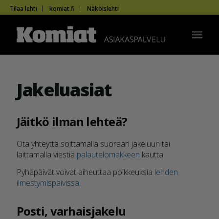
Tilaa lehti
komiat.fi
Näköislehti
Jakeluasiat
Jäitkö ilman lehteä?
Ota yhteyttä soittamalla suoraan jakeluun tai
laittamalla viestiä
palautelomakkeen
kautta.
Pyhäpäivät voivat aiheuttaa poikkeuksia
lehden
ilmestymispäivissä
.
Posti, varhaisjakelu