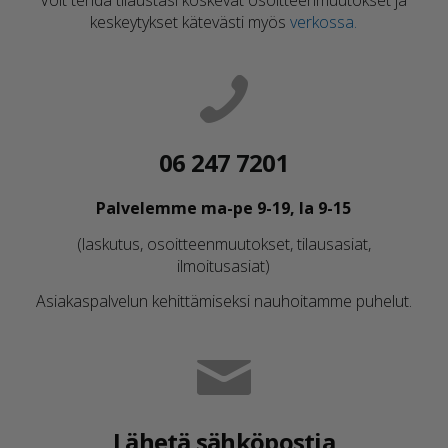
Voit tehdä tilaustasi koskevat osoitteenmuutokset ja
keskeytykset kätevästi myös
verkossa.
06 247 7201
Palvelemme ma-pe 9-19, la 9-15
(laskutus, osoitteenmuutokset, tilausasiat,
ilmoitusasiat)
Asiakaspalvelun kehittämiseksi nauhoitamme puhelut.
Lähetä sähköpostia