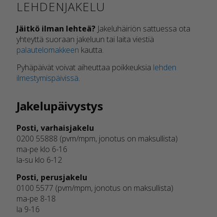
LEHDENJAKELU
Jäitkö ilman lehteä?
Jakeluhäiriön sattuessa ota
yhteyttä suoraan jakeluun tai laita viestiä
palautelomakkeen
kautta.
Pyhäpäivät voivat aiheuttaa poikkeuksia
lehden
ilmestymispäivissä
.
Jakelupäivystys
Posti, varhaisjakelu
0200 55888 (pvm/mpm, jonotus on maksullista)
ma-pe klo 6-16
la-su klo 6-12
Posti, perusjakelu
0100 5577 (pvm/mpm, jonotus on maksullista)
ma-pe 8-18
la 9-16