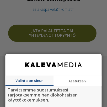
asiakaspalvelu@komiat.fi
JÄTÄ PALAUTETTA TAI
YHTEYDENOTTOPYYNTÖ
TOIMITUS
Valinta on sinun
Asetukseni
toimitus@komiat.fi
Tarvitsemme suostumuksesi
tarjotaksemme henkilökohtaisen
Lähetä uutisvinkki, lukijakuva tai -video!
käyttökokemuksen.