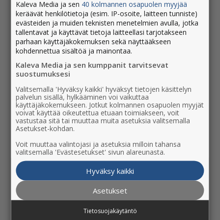
Päätoimittaja
Kaleva Media ja sen
40 kolmannen osapuolen myyjää
keräävät henkilötietoja (esim. IP-osoite, laitteen tunniste)
Johanna Kataja
evästeiden ja muiden teknisten menetelmien avulla, jotka
tallentavat ja käyttävät tietoja laitteellasi tarjotakseen
0500 903 327
parhaan käyttäjäkokemuksen sekä näyttääkseen
johanna.kataja@komiat.fi
kohdennettua sisältöä ja mainontaa.
Kaleva Media ja sen kumppanit tarvitsevat
Toimittaja
suostumuksesi
Anu Nahkala
Valitsemalla 'Hyväksy kaikki' hyväksyt tietojen käsittelyn
palvelun sisällä, hylkääminen voi vaikuttaa
044 534 5191
käyttäjäkokemukseen. Jotkut kolmannen osapuolen myyjät
anu.nahkala@komiat.fi
voivat käyttää oikeutettua etuaan toimiakseen, voit
vastustaa sitä tai muuttaa muita asetuksia valitsemalla
Asetukset-kohdan.
Toimittaja
Voit muuttaa valintojasi ja asetuksia milloin tahansa
valitsemalla 'Evästesetukset' sivun alareunasta.
Emilia Aho
040 484 7139
Hyväksy kaikki
emilia.aho@komiat.fi
Asetukset
Tietosuojakäytäntö