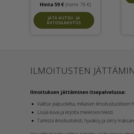
Hinta 59 €
(norm. 76 €)
JÄTÄ KUTSU- JA
KIITOSILMOITUS
ILMOITUSTEN JÄTTÄMI
Ilmoituksen jättäminen itsepalvelussa:
Valitse yläpuolelta, millaisen ilmoitustuotteen h
Lisää kuva ja kirjoita mieleisesi teksti.
Tarkista ilmoitusteksti, hyväksy ja siirry maks
Jos valitset kutsu+kiitos-paketin, saat varausvahvis