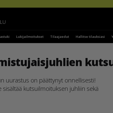
astuki
Lukijailmoitukset
Tilaajaedut
Hallitse tilauksiasi
lmistujaisjuhlien kutsu
kun uurastus on päättynyt onnellisesti!
 sisältää kutsuilmoituksen juhliin sekä