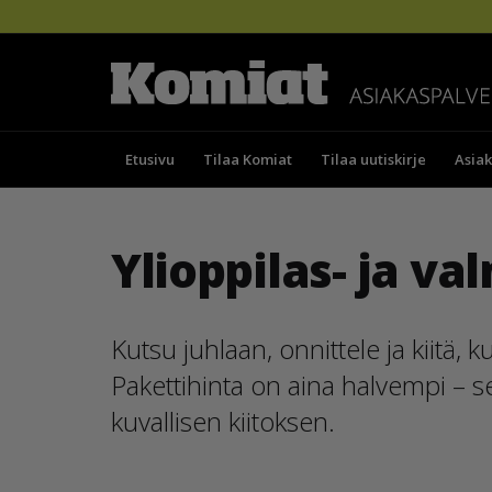
Etusivu
Tilaa Komiat
Tilaa uutiskirje
Asiak
Ylioppilas- ja va
Kutsu juhlaan, onnittele ja kiitä, 
Pakettihinta on aina halvempi – se
kuvallisen kiitoksen.