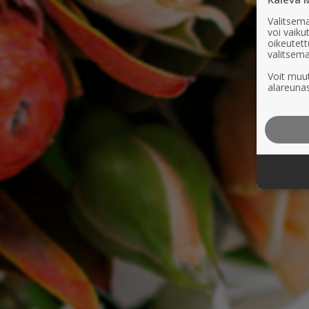
Valitsema
voi vaik
oikeutett
valitsema
Voit muut
alareunas