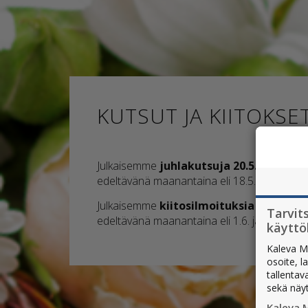
KUTSUT JA KIITOKSE
Julkaisemme
juhlakutsuja 20.5. ja 27.5.
Il
edeltävänä maanantaina eli 18.5. ja 25.5. k
Julkaisemme
kiitosilmoituksia 3.6. ja 10.
Tarvit
edeltävänä maanantaina eli 1.6. ja 8.6. klo
käytt
Kaleva M
osoite, l
tallentav
sekä näy
Kaleva 