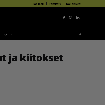
Tilaa lehti
komiat.fi
Näköislehti
Yhteystiedot
t ja kiitokset