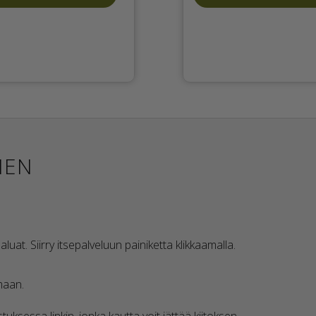
NEN
aluat. Siirry itsepalveluun painiketta klikkaamalla.
amaan.
tuksessa linkin, jonka kautta voit jättää kiitoksen