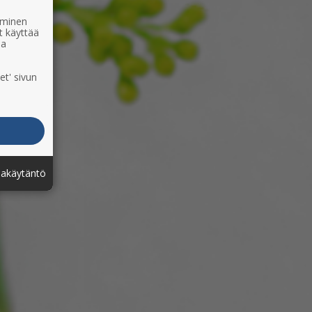
ääminen
t käyttää
ia
et' sivun
jakäytäntö