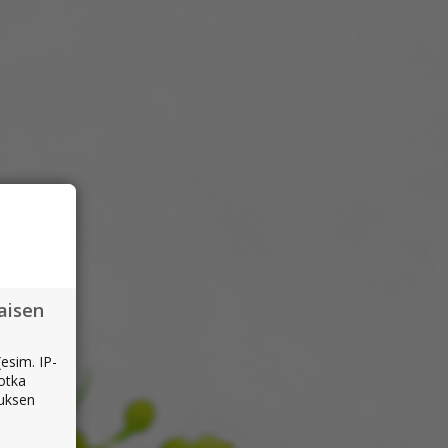
aisen
esim. IP-
jotka
muksen