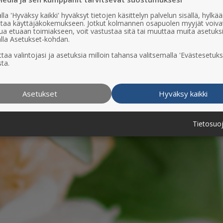
lla 'Hyväksy kaikki' hyväksyt tietojen käsittelyn palvelun sisällä, hylk
uttaa käyttäjäkokemukseen. Jotkut kolmannen osapuolen myyjät voiva
ua etuaan toimiakseen, voit vastustaa sitä tai muuttaa muita asetuks
lla Asetukset-kohdan.
taa valintojasi ja asetuksia milloin tahansa valitsemalla 'Evästesetuks
ta.
Asetukset
Hyväksy kaikki
Tietosuo