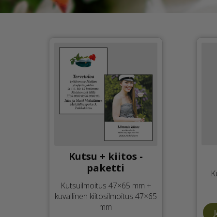
Kutsu + kiitos -
paketti
K
Kutsuilmoitus 47×65 mm +
kuvallinen kiitosilmoitus 47×65
mm