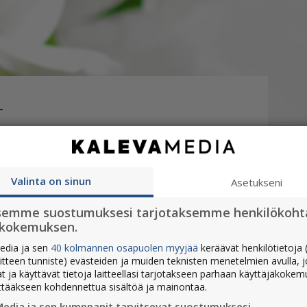
T
moituksesi tulee olla Komioissa viimeistään
lo 10.00 mennessä.
Valinta on sinun
Asetukseni
6.
Ilmoituksesi tulee olla perillä viimeistään
semme suostumuksesi tarjotaksemme henkilökoht
 10.00 mennessä.
ökokemuksen.
edia ja sen
40 kolmannen osapuolen myyjää
keräävät henkilötietoja (
aitteen tunniste) evästeiden ja muiden teknisten menetelmien avulla, 
at ja käyttävät tietoja laitteellasi tarjotakseen parhaan käyttäjäkoke
ttääkseen kohdennettua sisältöä ja mainontaa.
Media ja sen kumppanit tarvitsevat suostumuksesi