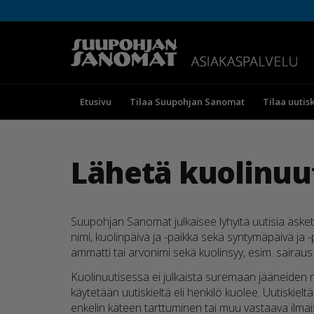
Etusivu
Tilaa Suupohjan Sanomat
Tilaa uutisk
Lähetä kuolinuu
Suupohjan Sanomat julkaisee lyhyitä uutisia äskett
nimi, kuolinpäivä ja -paikka sekä syntymäpäivä ja 
ammatti tai arvonimi sekä kuolinsyy, esim. sairau
Kuolinuutisessa ei julkaista suremaan jääneiden ni
käytetään uutiskieltä eli henkilö kuolee. Uutiskie
enkelin käteen tarttuminen tai muu vastaava ilmai