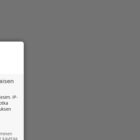
aisen
esim. IP-
jotka
muksen
ääminen
t käyttää