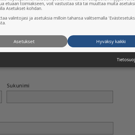
ua etuaan toimiakseen, voit vastustaa sitä tai muuttaa muita asetuks
lla Asetukset-kohdan.
taa valintojasi ja asetuksia milloin tahansa valitsemalla 'Evästesetuks
ta.
Asetukset
Hyväksy kaikki
n vain asian hoitamiseksi ja niitä säilytetään vain asian
Tietosuo
Sukunimi