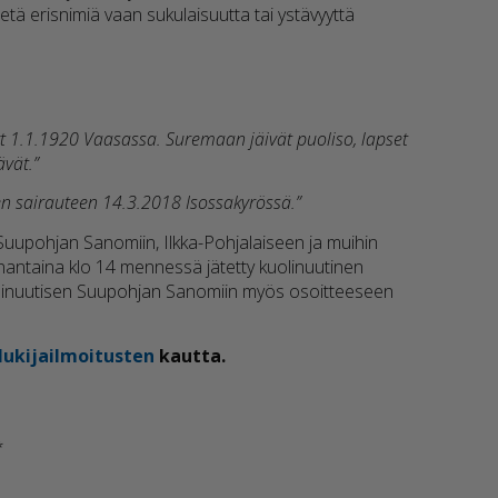
tä erisnimiä vaan sukulaisuutta tai ystävyyttä
yt 1.1.1920 Vaasassa. Suremaan jäivät puoliso, lapset
ävät.”
een sairauteen 14.3.2018 Isossakyrössä.”
n Suupohjan Sanomiin, Ilkka-Pohjalaiseen ja muihin
anantaina klo 14 mennessä jätetty kuolinuutinen
uolinuutisen Suupohjan Sanomiin myös osoitteeseen
lukijailmoitusten
kautta.
*