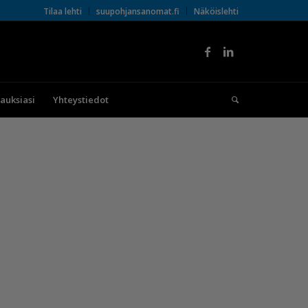
Tilaa lehti
suupohjansanomat.fi
Näköislehti
lauksiasi
Yhteystiedot