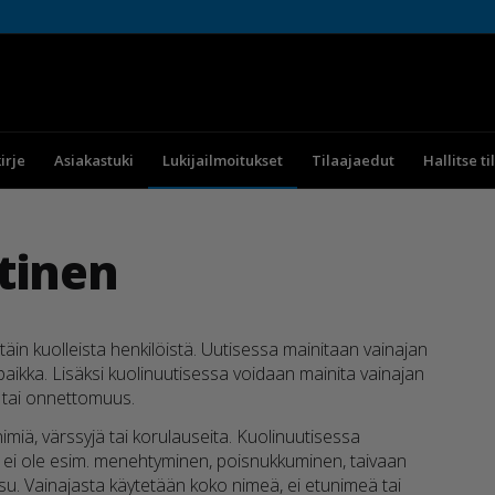
irje
Asiakastuki
Lukijailmoitukset
Tilaajaedut
Hallitse ti
tinen
äin kuolleista henkilöistä. Uutisessa mainitaan vainajan
-paikka. Lisäksi kuolinuutisessa voidaan mainita vainajan
s tai onnettomuus.
miä, värssyjä tai korulauseita. Kuolinuutisessa
ltä ei ole esim. menehtyminen, poisnukkuminen, taivaan
su. Vainajasta käytetään koko nimeä, ei etunimeä tai