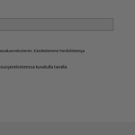
siakasrekisteriin. Käsittelemme henkilötietoja
osuojaselosteessa kuvatulla tavalla.