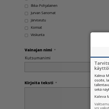
Ilkka-Pohjalainen
Jurvan Sanomat
Järviseutu
Komiat
Viiskunta
Vainajan nimi
*
Kutsumanimi
Tarvit
käytt
Kaleva M
osoite, l
Kirjoita teksti
*
tallentav
sekä näy
Kaleva 
Valitsema
voi vaik