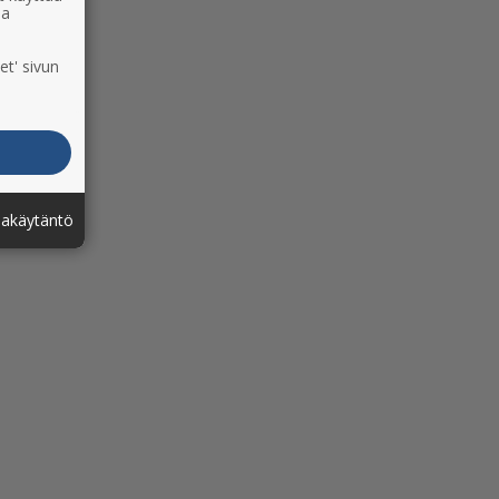
ia
et' sivun
jakäytäntö