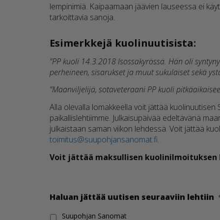
lempinimiä. Kaipaamaan jäävien lauseessa ei käyte
tarkoittavia sanoja.
Esimerkkejä kuolinuutisista:
”PP kuoli 14.3.2018 Isossakyrössä. Hän oli syntyn
perheineen, sisarukset ja muut sukulaiset sekä yst
”Maanviljelijä, sotaveteraani PP kuoli pitkäaikais
Alla olevalla lomakkeella voit jättää kuolinuutise
paikallislehtiimme. Julkaisupäivää edeltävänä ma
julkaistaan saman viikon lehdessä. Voit jättää k
toimitus@suupohjansanomat.fi
.
Voit jättää maksullisen kuolinilmoituksen
Haluan jättää uutisen seuraaviin lehtiin
Suupohjan Sanomat