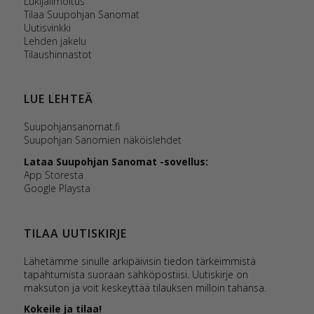
Lukijailmoitus
Tilaa Suupohjan Sanomat
Uutisvinkki
Lehden jakelu
Tilaushinnastot
LUE LEHTEÄ
Suupohjansanomat.fi
Suupohjan Sanomien näköislehdet
Lataa Suupohjan Sanomat -sovellus:
App Storesta
Google Playsta
TILAA UUTISKIRJE
Lähetämme sinulle arkipäivisin tiedon tärkeimmistä
tapahtumista suoraan sähköpostiisi. Uutiskirje on
maksuton ja voit keskeyttää tilauksen milloin tahansa.
Kokeile ja tilaa!