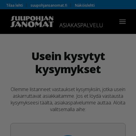
Tilaa lehti
suupohjansanomat.fi
Näköislehti
Usein kysytyt
kysymykset
Olemme listanneet vastaukset kysymyksiin, jotka usein
askarruttavat asiakkaitamme. Jos et löydä vastausta
kysymykseesi täältä, asiakaspalvelumme auttaa. Aloita
valitsemalla aihe: