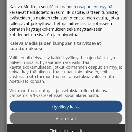
Kaleva Media ja sen
40 kolmannen osapuolen myyjää
keräävät henkilötietoja (esim. IP-osoite, laitteen tunniste)
evästeiden ja muiden teknisten menetelmien avulla, jotka
Näköislehti
tallentavat ja käyttävät tietoja laitteellasi tarjotakseen
parhaan käyttäjäkokemuksen sekä näyttääkseen
kohdennettua sisältöä ja mainontaa.
Kaleva Media ja sen kumppanit tarvitsevat
suostumuksesi
Valitsemalla 'Hyväksy kaikki' hyväksyt tietojen käsittelyn
palvelun sisällä, hylkääminen voi vaikuttaa
käyttäjäkokemukseen. Jotkut kolmannen osapuolen myyjät
voivat käyttää oikeutettua etuaan toimiakseen, voit
vastustaa sitä tai muuttaa muita asetuksia valitsemalla
Asetukset-kohdan.
Voit muuttaa valintojasi ja asetuksia milloin tahansa
valitsemalla 'Evästesetukset' sivun alareunasta.
Painettu lehti
Hyväksy kaikki
Asetukset
Tietosuojakäytäntö