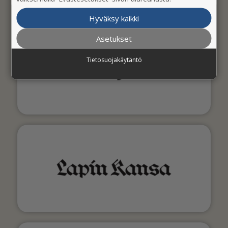
Hyväksy kaikki
Asetukset
Tietosuojakäytäntö