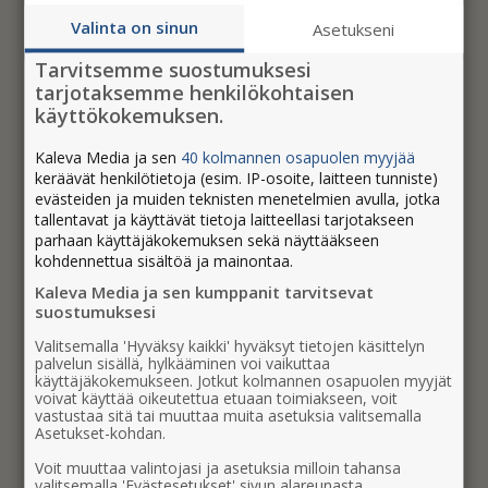
Valinta on sinun
Asetukseni
Tarvitsemme suostumuksesi
tarjotaksemme henkilökohtaisen
käyttökokemuksen.
Kaleva Media ja sen
40 kolmannen osapuolen myyjää
keräävät henkilötietoja (esim. IP-osoite, laitteen tunniste)
evästeiden ja muiden teknisten menetelmien avulla, jotka
tallentavat ja käyttävät tietoja laitteellasi tarjotakseen
parhaan käyttäjäkokemuksen sekä näyttääkseen
kohdennettua sisältöä ja mainontaa.
Kaleva Media ja sen kumppanit tarvitsevat
suostumuksesi
Valitsemalla 'Hyväksy kaikki' hyväksyt tietojen käsittelyn
palvelun sisällä, hylkääminen voi vaikuttaa
käyttäjäkokemukseen. Jotkut kolmannen osapuolen myyjät
voivat käyttää oikeutettua etuaan toimiakseen, voit
vastustaa sitä tai muuttaa muita asetuksia valitsemalla
Asetukset-kohdan.
Voit muuttaa valintojasi ja asetuksia milloin tahansa
valitsemalla 'Evästesetukset' sivun alareunasta.