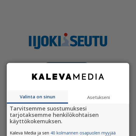
Tilaa Iijokiseutu
Hallitse tilauksiasi
Valinta on sinun
Asetukseni
Jätä ilmoitus
Tarvitsemme suostumuksesi
Ota yhteyttä
tarjotaksemme henkilökohtaisen
käyttökokemuksen.
Siirry asiakaspalvelusivustolle
Kaleva Media ja sen
40 kolmannen osapuolen myyjää