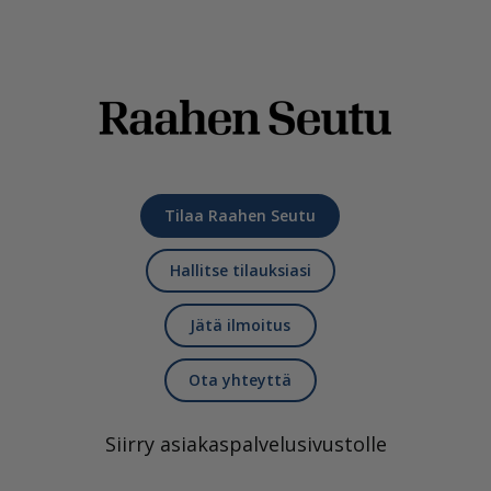
Tilaa Raahen Seutu
Hallitse tilauksiasi
Jätä ilmoitus
Ota yhteyttä
Siirry asiakaspalvelusivustolle