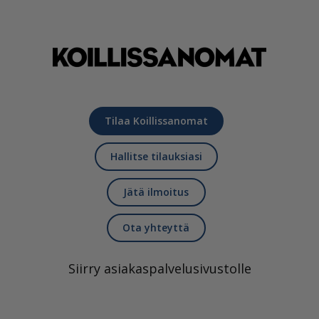
Tilaa Koillissanomat
Hallitse tilauksiasi
Jätä ilmoitus
Ota yhteyttä
Siirry asiakaspalvelusivustolle