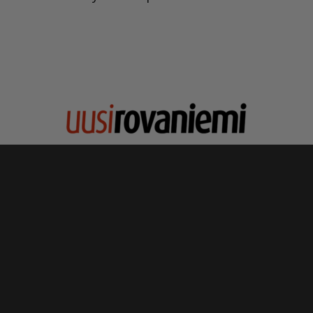
Jätä ilmoitus
Jakelu
Ota yhteyttä
Siirry asiakaspalvelusivustolle