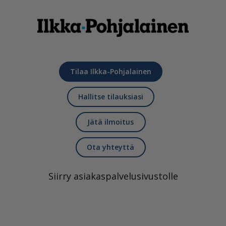
Tilaa Ilkka-Pohjalainen
Hallitse tilauksiasi
Jätä ilmoitus
Ota yhteyttä
Siirry asiakaspalvelusivustolle