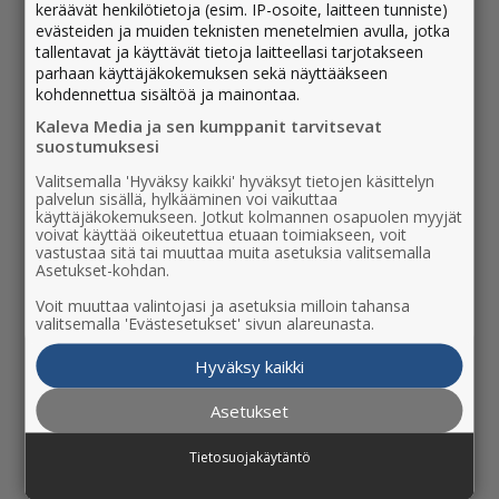
keräävät henkilötietoja (esim. IP-osoite, laitteen tunniste)
evästeiden ja muiden teknisten menetelmien avulla, jotka
tallentavat ja käyttävät tietoja laitteellasi tarjotakseen
parhaan käyttäjäkokemuksen sekä näyttääkseen
kohdennettua sisältöä ja mainontaa.
Kaleva Media ja sen kumppanit tarvitsevat
suostumuksesi
Valitsemalla 'Hyväksy kaikki' hyväksyt tietojen käsittelyn
palvelun sisällä, hylkääminen voi vaikuttaa
käyttäjäkokemukseen. Jotkut kolmannen osapuolen myyjät
voivat käyttää oikeutettua etuaan toimiakseen, voit
vastustaa sitä tai muuttaa muita asetuksia valitsemalla
Asetukset-kohdan.
Tilaa Jurvan Sanomat
Voit muuttaa valintojasi ja asetuksia milloin tahansa
valitsemalla 'Evästesetukset' sivun alareunasta.
Hallitse tilauksiasi
Hyväksy kaikki
Jätä ilmoitus
Asetukset
Ota yhteyttä
Tietosuojakäytäntö