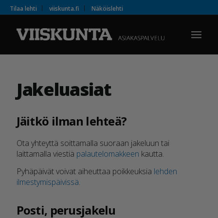
Tilaa lehti
viiskunta.fi
Näköislehti
Jakeluasiat
Jäitkö ilman lehteä?
Ota yhteyttä soittamalla suoraan jakeluun tai
laittamalla viestiä
palautelomakkeen
kautta.
Pyhäpäivät voivat aiheuttaa poikkeuksia
lehden
ilmestymispäivissä
.
Posti, perusjakelu