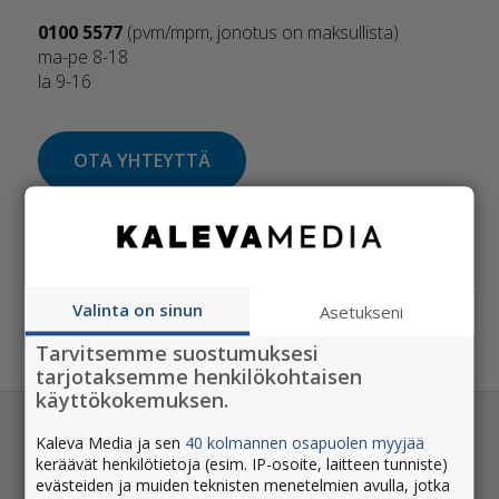
0100 5577
(pvm/mpm, jonotus on maksullista)
ma-pe 8-18
la 9-16
OTA YHTEYTTÄ
Auta meitä onnistumaan jakelussa. Pidä huolta, että
postilaatikossasi tai -luukussasi on sukunimesi ja
asuntosi numero.
Valinta on sinun
Asetukseni
Tarvitsemme suostumuksesi
tarjotaksemme henkilökohtaisen
käyttökokemuksen.
OTA YHTEYTTÄ
Kaleva Media ja sen
40 kolmannen osapuolen myyjää
keräävät henkilötietoja (esim. IP-osoite, laitteen tunniste)
Ota yhteyttä -lomake
evästeiden ja muiden teknisten menetelmien avulla, jotka