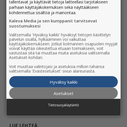
tallentavat ja käyttävät tietoja laitteellasi tarjotakseen
Asiakaspalvelu
parhaan käyttäjäkokemuksen sekä näyttääkseen
06 247 7201
kohdennettua sisältöä ja mainontaa.
ma-pe 9-19, la 9-15
Kaleva Media ja sen kumppanit tarvitsevat
Toimituksen yhteystiedot
suostumuksesi
Palvelumme mainostajille
Valitsemalla 'Hyväksy kaikki' hyväksyt tietojen käsittelyn
palvelun sisällä, hylkääminen voi vaikuttaa
Kaleva Media
käyttäjäkokemukseen. Jotkut kolmannen osapuolen myyjät
voivat käyttää oikeutettua etuaan toimiakseen, voit
vastustaa sitä tai muuttaa muita asetuksia valitsemalla
Asetukset-kohdan.
SUOSITUIMMAT
Voit muuttaa valintojasi ja asetuksia milloin tahansa
Palaute
valitsemalla 'Evästesetukset' sivun alareunasta.
Osoitteenmuutos
Jakelunkeskeytys
Hyväksy kaikki
Lukijailmoitus
Tilaa Viiskunta
Asetukset
Uutisvinkki
Lehden jakelu
Tietosuojakäytäntö
Tilaushinnastot
LUE LEHTEÄ