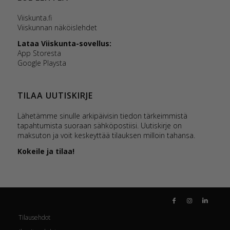
Viiskunta.fi
Viiskunnan näköislehdet
Lataa Viiskunta-s
ovellus:
App Storesta
Google Playsta
TILAA UUTISKIRJE
Lähetämme sinulle arkipäivisin tiedon tärkeimmistä
tapahtumista suoraan sähköpostiisi. Uutiskirje on
maksuton ja voit keskeyttää tilauksen milloin tahansa.
Kokeile ja tilaa!
Tilausehdot