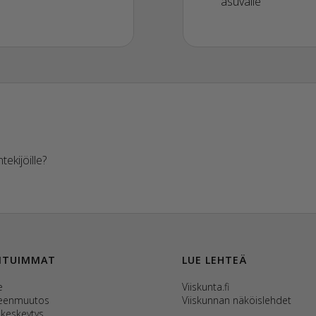
asuvalle
ekijöille?
ITUIMMAT
LUE LEHTEÄ
e
Viiskunta.fi
teenmuutos
Viiskunnan näköislehdet
nkeskeytys