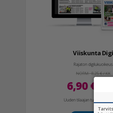
Viiskunta Dig
Rajaton digilukuoikeus
NORM. 8,25 € / KK
6,90 € / 
Uuden tilaajan tutustumista
Tarvit