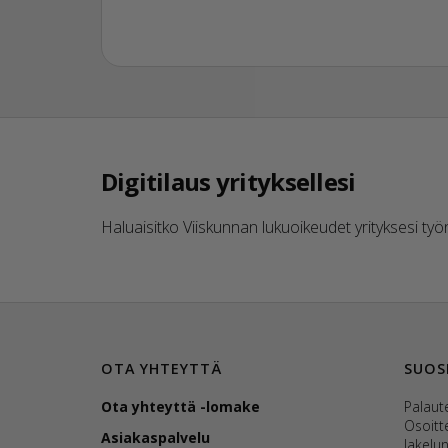
Digitilaus yrityksellesi
Haluaisitko Viiskunnan lukuoikeudet yrityksesi työnt
OTA YHTEYTTÄ
SUOS
Ota yhteyttä -lomake
Palaut
Osoit
Asiakaspalvelu
Jakelu