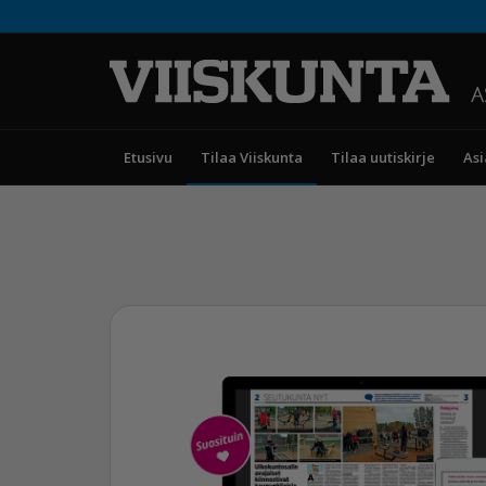
Etusivu
Tilaa Viiskunta
Tilaa uutiskirje
Asi