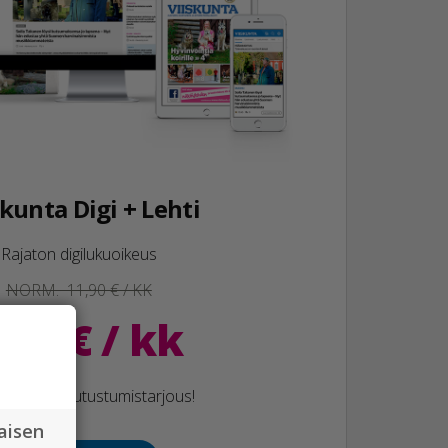
skunta Digi + Lehti
Rajaton digilukuoikeus
NORM. 11,90 € / KK
,50 € / kk
 tilaajan tutustumistarjous!
aisen