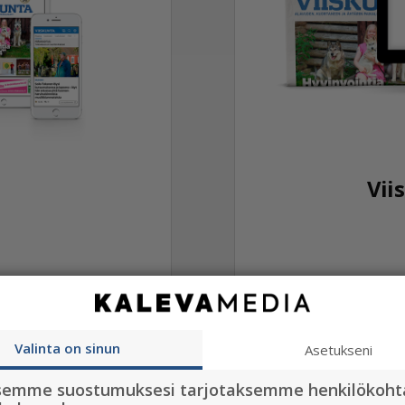
Vii
i
9
kk
Valinta on sinun
Asetukseni
Uuden
rjous!
semme suostumuksesi tarjotaksemme henkilökoht