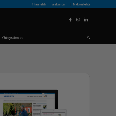
Tilaa lehti
viiskunta.fi
Näköislehti
Yhteystiedot