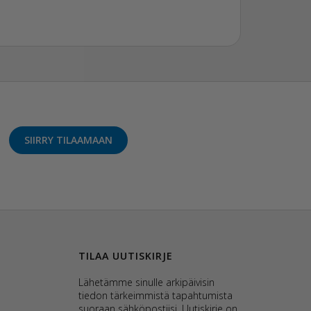
SIIRRY TILAAMAAN
TILAA UUTISKIRJE
Lähetämme sinulle arkipäivisin
tiedon tärkeimmistä tapahtumista
suoraan sähköpostiisi. Uutiskirje on