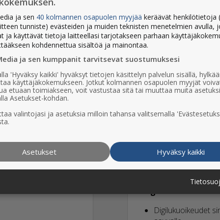
ökokemuksen.
edia ja sen
40 kolmannen osapuolen myyjää
keräävät henkilötietoja (
aitteen tunniste) evästeiden ja muiden teknisten menetelmien avulla, 
at ja käyttävät tietoja laitteellasi tarjotakseen parhaan käyttäjäkoke
ttääkseen kohdennettua sisältöä ja mainontaa.
Media ja sen kumppanit tarvitsevat suostumuksesi
Digitilaus
lla 'Hyväksy kaikki' hyväksyt tietojen käsittelyn palvelun sisällä, hylk
uttaa käyttäjäkokemukseen. Jotkut kolmannen osapuolen myyjät voiva
Viiskunnan verkkos
us
ua etuaan toimiakseen, voit vastustaa sitä tai muuttaa muita asetuks
lla Asetukset-kohdan.
Näköislehti sekä le
Viiskunta-sovellus
taa valintojasi ja asetuksia milloin tahansa valitsemalla 'Evästesetuks
ta.
Tilaajaedut
Lehti
Asetukset
Hyväksy kaikki
Painettu lehti torst
ssa taloudessa asuvalle
Tietosuo
Digilukuoikeudet
Digilukuoikeudet si