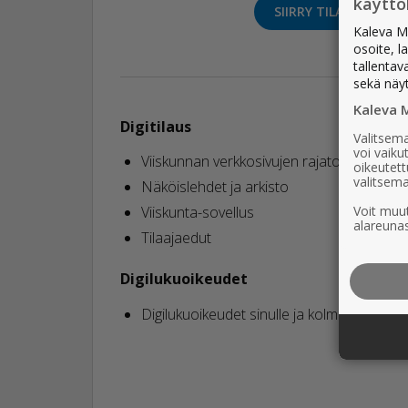
käytt
SIIRRY TILAAMAAN
Kaleva M
osoite, l
tallentav
sekä näy
Kaleva 
Digitilaus
Valitsema
voi vaik
Viiskunnan verkkosivujen rajaton lukuoike
oikeutett
valitsema
Näköislehdet ja arkisto
Voit muut
Viiskunta-sovellus
alareunas
Tilaajaedut
Digilukuoikeudet
Digilukuoikeudet sinulle ja kolmelle sama