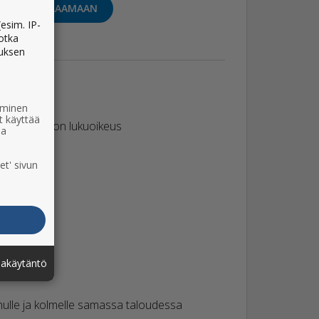
SIIRRY TILAAMAAN
esim. IP-
jotka
muksen
ääminen
t käyttää
ivujen rajaton lukuoikeus
ia
htiarkisto
et' sivun
aisin
jakäytäntö
nulle ja kolmelle samassa taloudessa