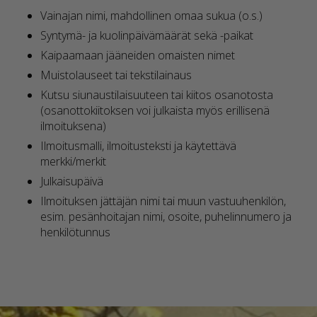
Vainajan nimi, mahdollinen omaa sukua (o.s.)
Syntymä- ja kuolinpäivämäärät sekä -paikat
Kaipaamaan jääneiden omaisten nimet
Muistolauseet tai tekstilainaus
Kutsu siunaustilaisuuteen tai kiitos osanotosta
(osanottokiitoksen voi julkaista myös erillisenä
ilmoituksena)
Ilmoitusmalli, ilmoitusteksti ja käytettävä
merkki/merkit
Julkaisupäivä
Ilmoituksen jättäjän nimi tai muun vastuuhenkilön,
esim. pesänhoitajan nimi, osoite, puhelinnumero ja
henkilötunnus