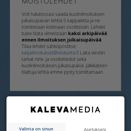
MUISTOLEHDET
Voit halutessasi saada kuolinilmoituksen
julkaisupäivän lehtiä 5 kappaletta ja ne
toimitetaan kotimaan osoitteisiin. Lehdet
tulee tilata viimeistään
kaksi arkipäivää
ennen ilmoituksen julkaisupäivää
.
Tilaa lehdet sähköpostitse:
lukijailmoitukset@viiskunta.fi
Laita viestiin
tarkat nimi- ja osoitetiedot sekä
kuolinilmoituksen julkaisupäivä. Jälkikäteen
tilattuja lehtiä emme pysty toimittamaan.
Valinta on sinun
Asetukseni