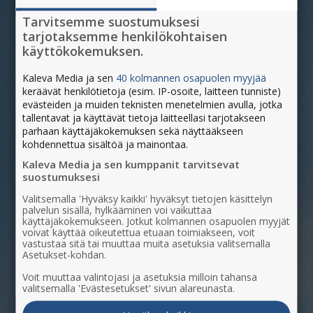
Tarvitsemme suostumuksesi
tarjotaksemme henkilökohtaisen
käyttökokemuksen.
Kaleva Media ja sen
40 kolmannen osapuolen myyjää
keräävät henkilötietoja (esim. IP-osoite, laitteen tunniste)
evästeiden ja muiden teknisten menetelmien avulla, jotka
tallentavat ja käyttävät tietoja laitteellasi tarjotakseen
parhaan käyttäjäkokemuksen sekä näyttääkseen
kohdennettua sisältöä ja mainontaa.
Kaleva Media ja sen kumppanit tarvitsevat
suostumuksesi
Valitsemalla 'Hyväksy kaikki' hyväksyt tietojen käsittelyn
palvelun sisällä, hylkääminen voi vaikuttaa
käyttäjäkokemukseen. Jotkut kolmannen osapuolen myyjät
voivat käyttää oikeutettua etuaan toimiakseen, voit
vastustaa sitä tai muuttaa muita asetuksia valitsemalla
Asetukset-kohdan.
Voit muuttaa valintojasi ja asetuksia milloin tahansa
valitsemalla 'Evästesetukset' sivun alareunasta.