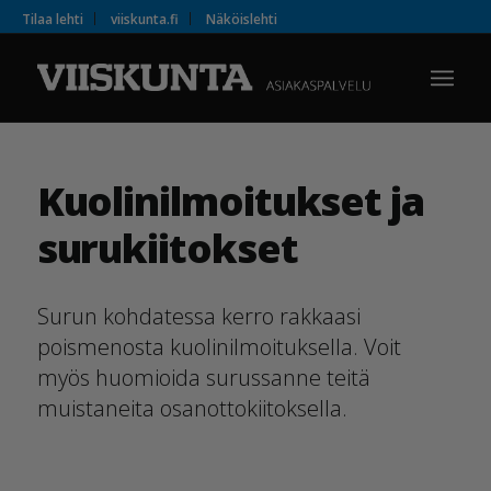
Tilaa lehti
viiskunta.fi
Näköislehti
Kuolinilmoitukset ja
surukiitokset
Surun kohdatessa kerro rakkaasi
poismenosta kuolinilmoituksella. Voit
myös huomioida surussanne teitä
muistaneita osanottokiitoksella.