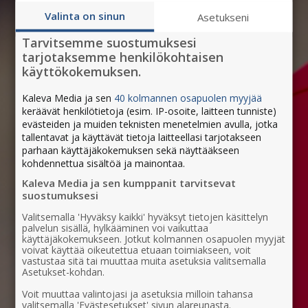
Valinta on sinun
Asetukseni
Tarvitsemme suostumuksesi
tarjotaksemme henkilökohtaisen
käyttökokemuksen.
Kaleva Media ja sen
40 kolmannen osapuolen myyjää
keräävät henkilötietoja (esim. IP-osoite, laitteen tunniste)
evästeiden ja muiden teknisten menetelmien avulla, jotka
tallentavat ja käyttävät tietoja laitteellasi tarjotakseen
parhaan käyttäjäkokemuksen sekä näyttääkseen
kohdennettua sisältöä ja mainontaa.
Kaleva Media ja sen kumppanit tarvitsevat
suostumuksesi
Valitsemalla 'Hyväksy kaikki' hyväksyt tietojen käsittelyn
palvelun sisällä, hylkääminen voi vaikuttaa
käyttäjäkokemukseen. Jotkut kolmannen osapuolen myyjät
voivat käyttää oikeutettua etuaan toimiakseen, voit
vastustaa sitä tai muuttaa muita asetuksia valitsemalla
Asetukset-kohdan.
Voit muuttaa valintojasi ja asetuksia milloin tahansa
valitsemalla 'Evästesetukset' sivun alareunasta.