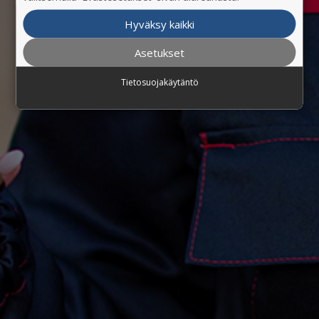
Hyväksy kaikki
Asetukset
Tietosuojakäytäntö