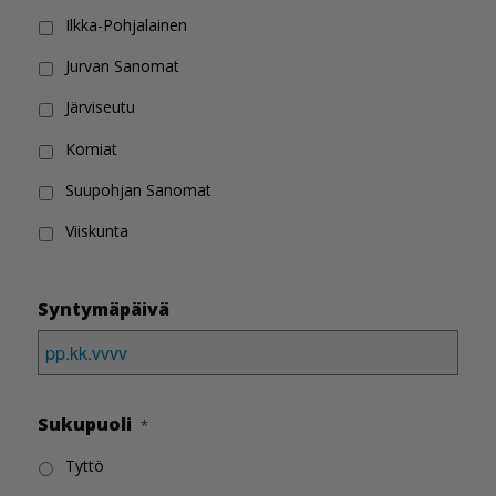
Ilkka-Pohjalainen
Jurvan Sanomat
Järviseutu
Komiat
Suupohjan Sanomat
Viiskunta
Syntymäpäivä
PP
dot
Sukupuoli
*
KK
dot
Tyttö
VVVV