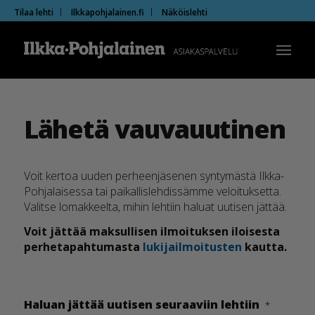
Tilaa lehti
Ilkkapohjalainen.fi
Näköislehti
Lähetä vauvauutinen
Voit kertoa uuden perheenjäsenen syntymästä Ilkka-
Pohjalaisessa tai paikallislehdissämme veloituksetta.
Valitse lomakkeelta, mihin lehtiin haluat uutisen jättää.
Voit jättää maksullisen ilmoituksen iloisesta
perhetapahtumasta
lukijailmoitusten
kautta.
Haluan jättää uutisen seuraaviin lehtiin
*