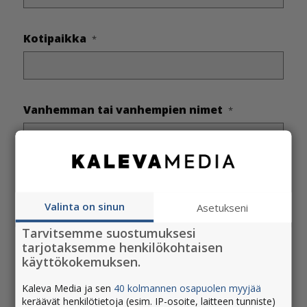
Kotipaikka
*
Vanhemman tai vanhempien nimet
*
Sisaruksien nimet
Valinta on sinun
Asetukseni
Tarvitsemme suostumuksesi
tarjotaksemme henkilökohtaisen
UUTISEN JÄTTÄJÄN TIEDOT
käyttökokemuksen.
Viestiä ja sen yhteydessä jätettyjä yhteystietoja
käytetään vain asian hoitamiseksi ja niitä säilytetään
Kaleva Media ja sen
40 kolmannen osapuolen myyjää
keräävät henkilötietoja (esim. IP-osoite, laitteen tunniste)
vain asian hoitamiseen tarvittavan ajan.