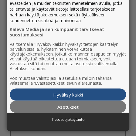
evästeiden ja muiden teknisten menetelmien avulla, jotka
tallentavat ja käyttävät tietoja laitteellasi tarjotakseen
parhaan käyttäjäkokemuksen sekä näyttääkseen
Nimi
kohdennettua sisältöä ja mainontaa.
Etunimi
Kaleva Media ja sen kumppanit tarvitsevat
suostumuksesi
Valitsemalla 'Hyväksy kaikki' hyväksyt tietojen käsittelyn
palvelun sisällä, hylkääminen voi vaikuttaa
käyttäjäkokemukseen. Jotkut kolmannen osapuolen myyjät
Sukunimi
voivat käyttää oikeutettua etuaan toimiakseen, voit
vastustaa sitä tai muuttaa muita asetuksia valitsemalla
Asetukset-kohdan.
Voit muuttaa valintojasi ja asetuksia milloin tahansa
valitsemalla 'Evästesetukset' sivun alareunasta.
Sähköposti
*
Hyväksy kaikki
Asetukset
Tietosuojakäytäntö
Puhelin
*