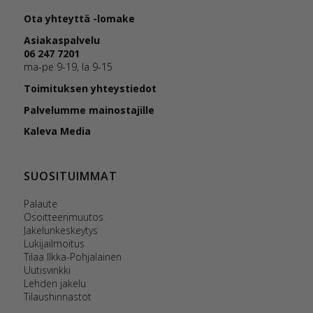
Ota yhteyttä -lomake
Asiakaspalvelu
06 247 7201
ma-pe 9-19, la 9-15
Toimituksen yhteystiedot
Palvelumme mainostajille
Kaleva Media
SUOSITUIMMAT
Palaute
Osoitteenmuutos
Jakelunkeskeytys
Lukijailmoitus
Tilaa Ilkka-Pohjalainen
Uutisvinkki
Lehden jakelu
Tilaushinnastot