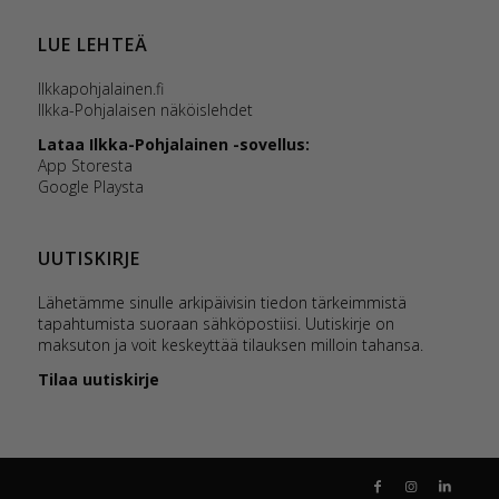
LUE LEHTEÄ
Ilkkapohjalainen.fi
Ilkka-Pohjalaisen näköislehdet
Lataa Ilkka-Pohjalainen -sovellus:
App Storesta
Google Playsta
UUTISKIRJE
Lähetämme sinulle arkipäivisin tiedon tärkeimmistä
tapahtumista suoraan sähköpostiisi. Uutiskirje on
maksuton ja voit keskeyttää tilauksen milloin tahansa.
Tilaa uutiskirje