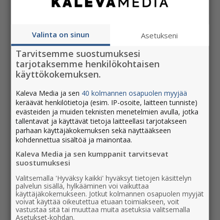
Lehti
Painettu lehti perjantaisin ja lauantaisin
Valinta on sinun
Asetukseni
Digilukuoikeudet
Tarvitsemme suostumuksesi
tarjotaksemme henkilökohtaisen
Digilukuoikeudet sinulle ja kolmelle
käyttökokemuksen.
samassa taloudessa asuvalle
Kaleva Media ja sen
40 kolmannen osapuolen myyjää
keräävät henkilötietoja (esim. IP-osoite, laitteen tunniste)
evästeiden ja muiden teknisten menetelmien avulla, jotka
tallentavat ja käyttävät tietoja laitteellasi tarjotakseen
parhaan käyttäjäkokemuksen sekä näyttääkseen
kohdennettua sisältöä ja mainontaa.
Kaleva Media ja sen kumppanit tarvitsevat
suostumuksesi
Valitsemalla 'Hyväksy kaikki' hyväksyt tietojen käsittelyn
palvelun sisällä, hylkääminen voi vaikuttaa
käyttäjäkokemukseen. Jotkut kolmannen osapuolen myyjät
voivat käyttää oikeutettua etuaan toimiakseen, voit
vastustaa sitä tai muuttaa muita asetuksia valitsemalla
Asetukset-kohdan.