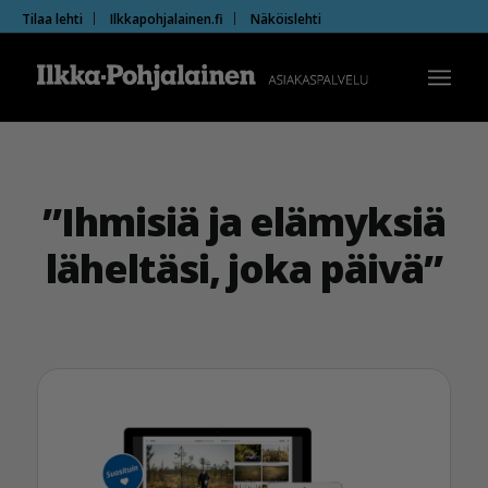
Tilaa lehti
Ilkkapohjalainen.fi
Näköislehti
”Ihmisiä ja elämyksiä
läheltäsi, joka päivä”