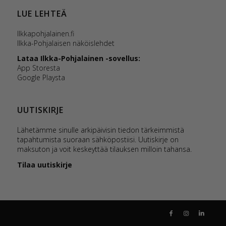
LUE LEHTEÄ
Ilkkapohjalainen.fi
Ilkka-Pohjalaisen näköislehdet
Lataa Ilkka-Pohjalainen -sovellus:
App Storesta
Google Playsta
UUTISKIRJE
Lähetämme sinulle arkipäivisin tiedon tärkeimmistä
tapahtumista suoraan sähköpostiisi. Uutiskirje on
maksuton ja voit keskeyttää tilauksen milloin tahansa.
Tilaa uutiskirje