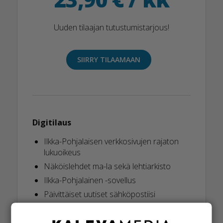
Uuden tilaajan tutustumistarjous!
SIIRRY TILAAMAAN
Digitilaus
Ilkka-Pohjalaisen verkkosivujen rajaton
lukuoikeus
Näköislehdet ma-la sekä lehtiarkisto
Ilkka-Pohjalainen -sovellus
Päivittäiset uutiset sähköpostiisi
Tilaajaedut