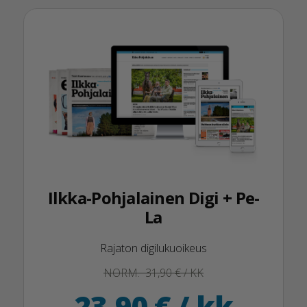
Ilkka-Pohjalainen Digi + Pe-
La
Rajaton digilukuoikeus
NORM. 31,90 € / KK
23,90 € / kk