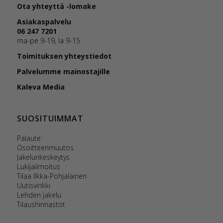
Ota yhteyttä -lomake
Asiakaspalvelu
06 247 7201
ma-pe 9-19, la 9-15
Toimituksen yhteystiedot
Palvelumme mainostajille
Kaleva Media
SUOSITUIMMAT
Palaute
Osoitteenmuutos
Jakelunkeskeytys
Lukijailmoitus
Tilaa Ilkka-Pohjalainen
Uutisvinkki
Lehden jakelu
Tilaushinnastot