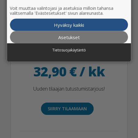
Voit muuttaa valintojasi ja asetuksia milloin tahansa
valitsemalla 'Evästesetukset' sivun alareunasta.
Ilkka-Pohjalainen Digi +
Hyväksy kaikki
Lehti
Asetukset
Rajaton digilukuoikeus
Tietosuojakäytäntö
NORM. 49,90 € / KK
32,90 € / kk
Uuden tilaajan tutustumistarjous!
SIIRRY TILAAMAAN