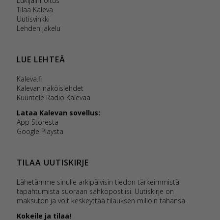
Lukijailmoitus
Tilaa Kaleva
Uutisvinkki
Lehden jakelu
LUE LEHTEÄ
Kaleva.fi
Kalevan näköislehdet
Kuuntele Radio Kalevaa
Lataa Kalevan sovellus:
App Storesta
Google Playsta
TILAA UUTISKIRJE
Lähetämme sinulle arkipäivisin tiedon tärkeimmistä
tapahtumista suoraan sähköpostiisi. Uutiskirje on
maksuton ja voit keskeyttää tilauksen milloin tahansa.
Kokeile ja tilaa!