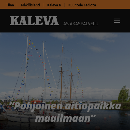
Tilaa
Näköislehti
Kaleva.fi
Kuuntele radiota
”Pohjoinen aitiopaikka
maailmaan”