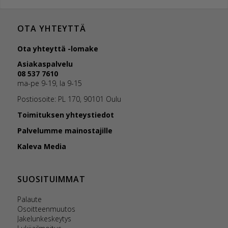
OTA YHTEYTTÄ
Ota yhteyttä -lomake
Asiakaspalvelu
08 537 7610
ma-pe 9-19, la 9-15
Postiosoite: PL 170, 90101 Oulu
Toimituksen yhteystiedot
Palvelumme mainostajille
Kaleva Media
SUOSITUIMMAT
Palaute
Osoitteenmuutos
Jakelunkeskeytys