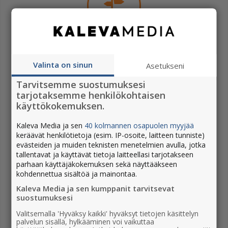
Osoitteenmuutos
Jakelunkeskeytys
Valinta on sinun
Asetukseni
Tarvitsemme suostumuksesi
tarjotaksemme henkilökohtaisen
käyttökokemuksen.
Kaleva Media ja sen
40 kolmannen osapuolen myyjää
keräävät henkilötietoja (esim. IP-osoite, laitteen tunniste)
evästeiden ja muiden teknisten menetelmien avulla, jotka
tallentavat ja käyttävät tietoja laitteellasi tarjotakseen
parhaan käyttäjäkokemuksen sekä näyttääkseen
kohdennettua sisältöä ja mainontaa.
Jätä ilmoitus
Kaleva Media ja sen kumppanit tarvitsevat
suostumuksesi
Valitsemalla 'Hyväksy kaikki' hyväksyt tietojen käsittelyn
palvelun sisällä, hylkääminen voi vaikuttaa