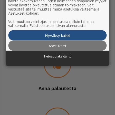
käyttäjäkokemukseen. Jotkut kolmannen osapuolen myyjät
voivat käyttää oikeutettua etuaan toimiakseen, voit
vastustaa sitä tai muuttaa muita asetuksia valitsemalla
Asetukset-kohdan.
Voit muuttaa valintojasi ja asetuksia milloin tahansa
valitsemalla 'Evästesetukset' sivun alareunasta.
Usein kysytyt kysymykset
Hyväksy kaikki
Asetukset
Tietosuojakäytäntö
Anna palautetta