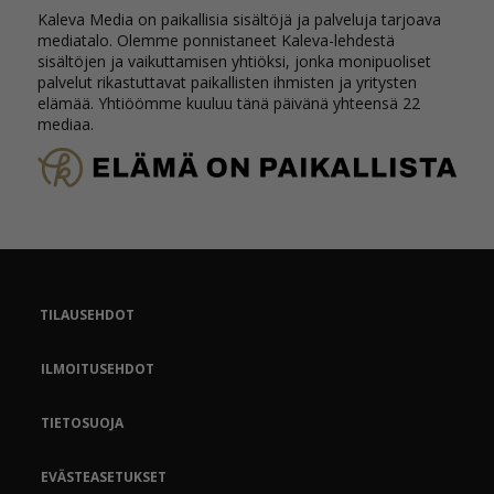
Kaleva Media on paikallisia sisältöjä ja palveluja tarjoava
mediatalo. Olemme ponnistaneet Kaleva-lehdestä
sisältöjen ja vaikuttamisen yhtiöksi, jonka monipuoliset
palvelut rikastuttavat paikallisten ihmisten ja yritysten
elämää. Yhtiöömme kuuluu tänä päivänä yhteensä 22
mediaa.
TILAUSEHDOT
ILMOITUSEHDOT
TIETOSUOJA
EVÄSTEASETUKSET