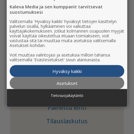
Kaleva Media ja sen kumppanit tarvitsevat
suostumuksesi
Valitsemalla 'Hyväksy kaikki' hyväksyt tietojen käsittelyn
palvelun sisällä, hylkääminen voi vaikuttaa
käyttäjäkokemukseen. Jotkut kolmannen osapuolen myyjät
voivat käyttää oikeutettua etuaan toimiakseen, voit
vastustaa sitä tai muuttaa muita asetuksia valitsemalla
Asetukset-kohdan.
Etsitkö apua näihin:
Voit muuttaa valintojasi ja asetuksia milloin tahansa
valitsemalla 'Evästesetukset' sivun alareunasta.
Kaleva Media -tunnus ja käyttäjätili
Hyväksy kaikki
Verkkosivusto ja sovellus
Asetukset
Näköislehti
Tietosuojakäytäntö
Painettu lehti
Tilauslaskutus