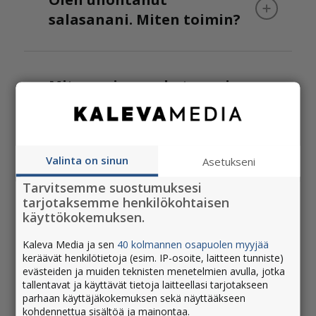
salasanani. Miten toimin?
Miten voin muokata omia
Kaleva Median lehtien
verkkosivustoa koskevia
evästeasetuksia?
Valinta on sinun
Asetukseni
Tarvitsemme suostumuksesi
tarjotaksemme henkilökohtaisen
Haluaisin poistaa
käyttökokemuksen.
nimimerkkini ja Kaleva
Kaleva Media ja sen
40 kolmannen osapuolen myyjää
Media -tunnukseni. Mitä
keräävät henkilötietoja (esim. IP-osoite, laitteen tunniste)
teen?
evästeiden ja muiden teknisten menetelmien avulla, jotka
tallentavat ja käyttävät tietoja laitteellasi tarjotakseen
parhaan käyttäjäkokemuksen sekä näyttääkseen
kohdennettua sisältöä ja mainontaa.