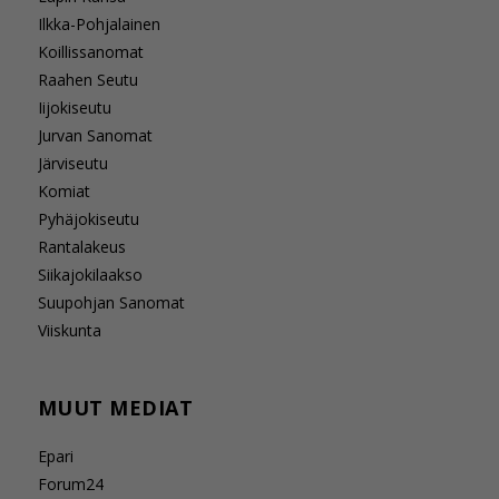
Ilkka-Pohjalainen
Koillissanomat
Raahen Seutu
Iijokiseutu
Jurvan Sanomat
Järviseutu
Komiat
Pyhäjokiseutu
Rantalakeus
Siikajokilaakso
Suupohjan Sanomat
Viiskunta
MUUT MEDIAT
Epari
Forum24