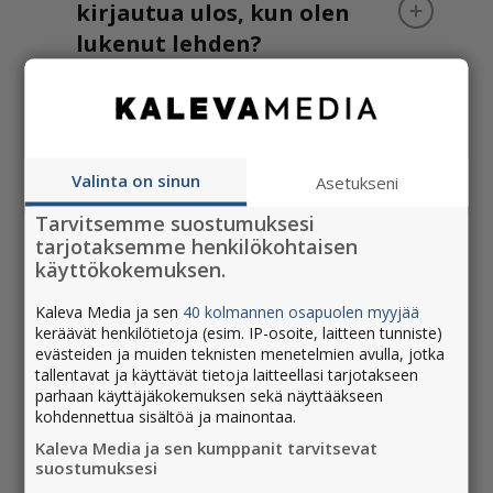
kirjautua ulos, kun olen
lukenut lehden?
Kuinka kirjaudun ulos
selainversiosta?
Valinta on sinun
Asetukseni
Tarvitsemme suostumuksesi
tarjotaksemme henkilökohtaisen
käyttökokemuksen.
Miten säädän tekstin
kokoa?
Kaleva Media ja sen
40 kolmannen osapuolen myyjää
keräävät henkilötietoja (esim. IP-osoite, laitteen tunniste)
evästeiden ja muiden teknisten menetelmien avulla, jotka
tallentavat ja käyttävät tietoja laitteellasi tarjotakseen
parhaan käyttäjäkokemuksen sekä näyttääkseen
Kuinka tulostan sivun
kohdennettua sisältöä ja mainontaa.
näköislehdestä?
Kaleva Media ja sen kumppanit tarvitsevat
suostumuksesi