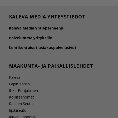
KALEVA MEDIA YHTEYSTIEDOT
Kaleva Media yhtiöperheenä
Palvelumme yrityksille
Lehtikohtaiset asiakaspalvelusivut
MAAKUNTA- JA PAIKALLISLEHDET
Kaleva
Lapin Kansa
Ilkka-Pohjalainen
Koillissanomat
Raahen Seutu
Iijokiseutu
Jurvan Sanomat