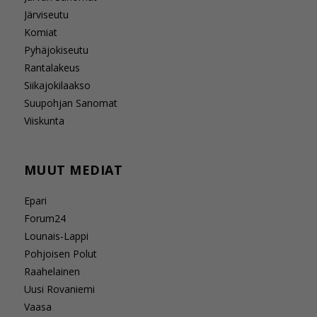
Järviseutu
Komiat
Pyhäjokiseutu
Rantalakeus
Siikajokilaakso
Suupohjan Sanomat
Viiskunta
MUUT MEDIAT
Epari
Forum24
Lounais-Lappi
Pohjoisen Polut
Raahelainen
Uusi Rovaniemi
Vaasa